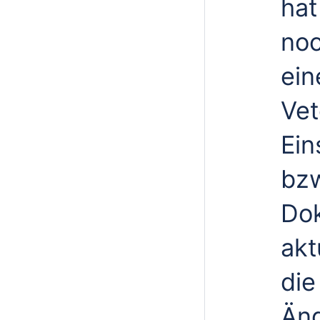
hat
noc
ein
Vet
Ein
bzw
Do
akt
die
Än