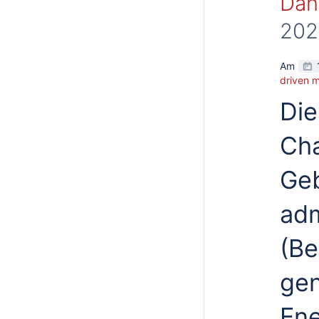
Dani
202
Am
driven m
Die
Cha
Ge
adm
(Be
gen
Ene