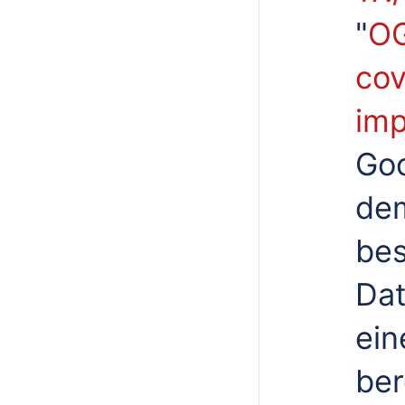
"
OG
cov
imp
Goo
de
bes
Dat
ein
ber