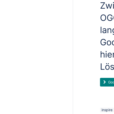
Zwi
OGC
lan
Goo
hie
Lö
Goo
inspire