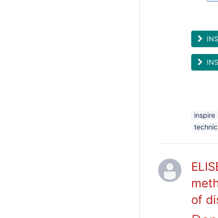
INS
INS
inspire
technic
ELIS
meth
of di