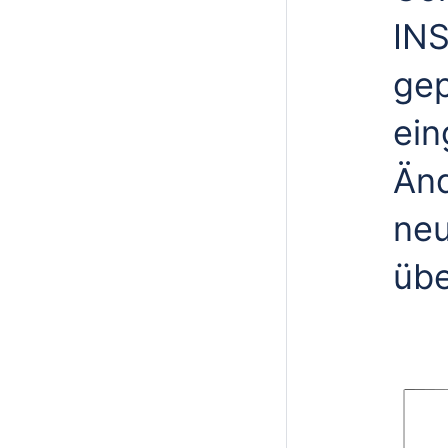
INS
gep
ein
Änd
neu
übe