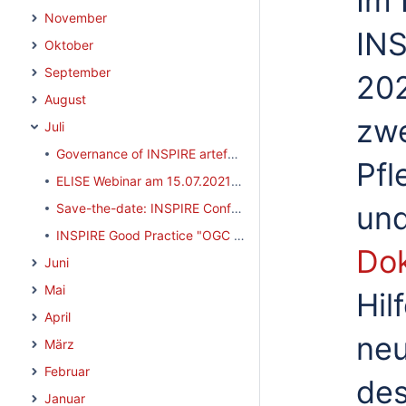
Im 
November
IN
Oktober
September
202
August
zwe
Juli
Governance of INSPIRE artefacts - neuer Workflow zur Pflege der INSPIRE Artefakte
Pfl
ELISE Webinar am 15.07.2021: Data-driven methodology for electricity characterisation of districts
un
Save-the-date: INSPIRE Conference 2021
INSPIRE Good Practice "OGC compliant INSPIRE coverage data and service implementation"
Do
Juni
Mai
Hil
April
neu
März
Februar
des
Januar