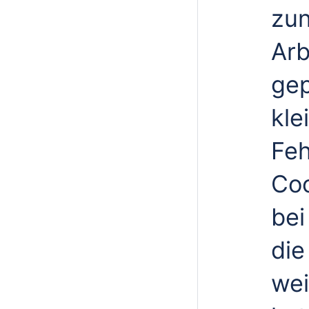
zun
Arb
gep
kle
Feh
Coo
bei
die
wei