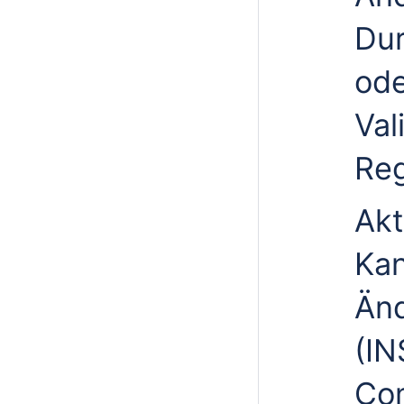
Du
ode
Val
Reg
Akt
Kan
Än
(IN
Com