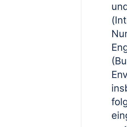
und
(In
Num
Eng
(Bu
Env
ins
fol
ein