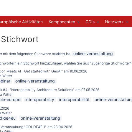
uropäische Aktivitäten
Komponenten
GDIs
Netzwerk
t Stichwort
online-veranstaltung
der mit dem folgenden Stichwort: markiert ist.
ichwörtern ein Stichwort hinzuzufügen, wählen Sie aus "Zugehörige Stichwörter" 
on Meets AI - Get started with GeoAI" am 10.06.2026
a Witter
binar
online-veranstaltung
#4: "Interoperability Architecture Solutions" am 07.05.2026
a Witter
ble-europe
interoperability
interoperabilität
online-veranstaltu
.2026
a Witter
dide4eu
online-veranstaltung
e-Veranstaltung "GDI-DE4EU" am 23.04.2026
la Witter