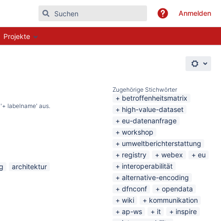
Anmelden
Projekte
Zugehörige Stichwörter
betroffenheitsmatrix
'+ labelname' aus.
high-value-dataset
eu-datenanfrage
workshop
umweltberichterstattung
registry
webex
eu
interoperabilität
ng
architektur
alternative-encoding
dfnconf
opendata
wiki
kommunikation
ap-ws
it
inspire