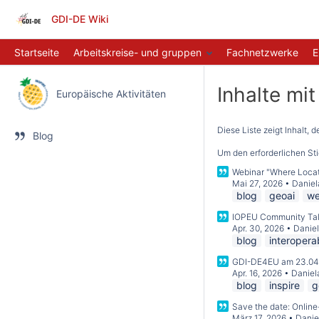
GDI-DE Wiki
Startseite
Arbeitskreise- und gruppen
Fachnetzwerke
E
Inhalte mi
Europäische Aktivitäten
Diese Liste zeigt Inhalt, 
Blog
Um den erforderlichen St
Webinar "Where Locati
Mai 27, 2026
•
Daniel
blog
geoai
we
IOPEU Community Talk 
Apr. 30, 2026
•
Daniel
blog
interopera
GDI-DE4EU am 23.04
Apr. 16, 2026
•
Daniel
blog
inspire
g
Save the date: Onlin
März 17, 2026
•
Danie