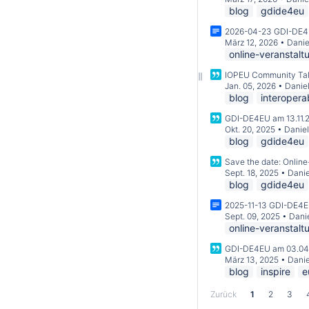
blog
gdide4eu
2026-04-23 GDI-DE
März 12, 2026
•
Danie
online-veranstalt
IOPEU Community Talk
Jan. 05, 2026
•
Daniel
blog
interopera
GDI-DE4EU am 13.11.
Okt. 20, 2025
•
Daniel
blog
gdide4eu
Save the date: Onlin
Sept. 18, 2025
•
Danie
blog
gdide4eu
2025-11-13 GDI-DE4
Sept. 09, 2025
•
Danie
online-veranstalt
GDI-DE4EU am 03.04
März 13, 2025
•
Danie
blog
inspire
e
Zurück
1
2
3