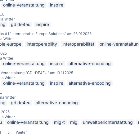
online-veranstaltung
inspire
4EU
la Witter
ung
gdide4eu
inspire
s #1 "Interoperable Europe Solutions" am 26.01.2026
a Witter
ble-europe
interoperability
interoperabilität
online-veranstaltu
2025
a Witter
online-veranstaltung
inspire
alternative-encoding
e-Veranstaltung "GDI-DE4EU" am 13.11.2025
la Witter
online-veranstaltung
inspire
alternative-encoding
EU
la Witter
ung
gdide4eu
alternative-encoding
.2025
la Witter
u
online-veranstaltung
mig-t
mig
umweltberichterstattung
4
5
Weiter