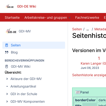
GDI-DE Wiki
Startseite
Arbeitskreise- und gruppen
Fachnetzwerke
E
Seiten
Metada
…
GDI-MV
Seitenhisto
Seiten
Versionen im V
Blog
Alte
1
BEREICHSVERKNÜPFUNGEN
Ver
changes.mady.b
Karen Langer (
GDI-MV Wiki
Gespeichert
Juni 06, 2023
am
Übersicht:
Seitenhistorie anzeig
Akteure der GDI-MV
Anleitungsartikel
Panel
GDI in der Schule
borderColor
dark
GDI-MV Komponenten
title
Inhal