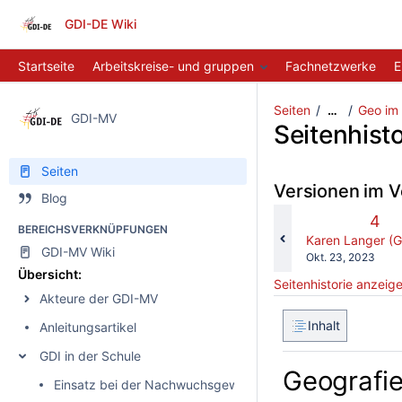
GDI-DE Wiki
Startseite
Arbeitskreise- und gruppen
Fachnetzwerke
E
Seiten
Geo im 
…
GDI-MV
Seitenhisto
Seiten
Versionen im V
Blog
Alte
4
BEREICHSVERKNÜPFUNGEN
Vers
changes.mady.b
Karen Langer (
GDI-MV Wiki
Gespeichert
Okt. 23, 2023
am
Übersicht:
Seitenhistorie anzeig
Akteure der GDI-MV
Inhalt
Anleitungsartikel
GDI in der Schule
Geografi
Einsatz bei der Nachwuchsgewinnung