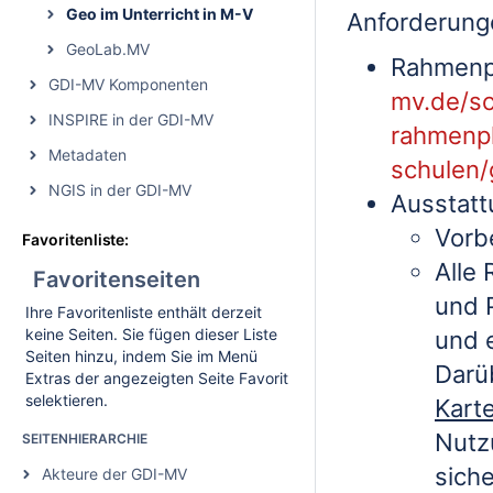
Geo im Unterricht in M-V
Anforderunge
GeoLab.MV
Rahmenp
GDI-MV Komponenten
mv.de/sc
INSPIRE in der GDI-MV
rahmenp
Metadaten
schulen/
NGIS in der GDI-MV
Ausstatt
Vorb
Favoritenliste:
Alle
Favoritenseiten
und 
Ihre Favoritenliste enthält derzeit
keine Seiten. Sie fügen dieser Liste
und 
Seiten hinzu, indem Sie im Menü
Darüb
Extras der angezeigten Seite Favorit
selektieren.
Karte
Nutz
SEITENHIERARCHIE
siche
Akteure der GDI-MV