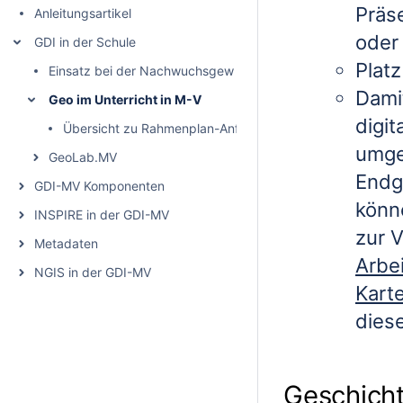
Präse
Anleitungsartikel
oder
GDI in der Schule
Plat
Einsatz bei der Nachwuchsgewinnung
Dami
Geo im Unterricht in M-V
digi
Übersicht zu Rahmenplan-Anforderungen
umge
GeoLab.MV
Endge
GDI-MV Komponenten
könn
INSPIRE in der GDI-MV
zur 
Metadaten
Arbei
NGIS in der GDI-MV
Kart
dies
Geschich