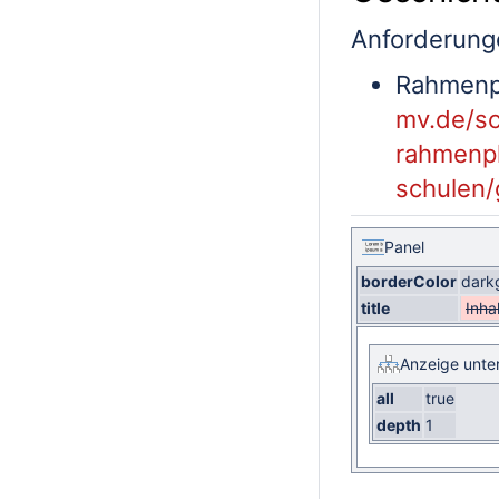
Anforderunge
Rahmenp
mv.de/sc
rahmenp
schulen/
Panel
borderColor
dark
title
Inhal
Anzeige unte
all
true
depth
1