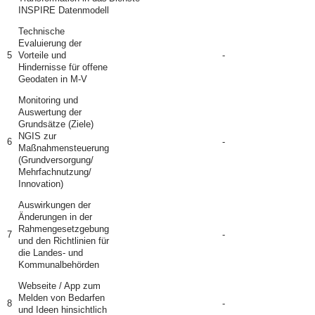
INSPIRE Datenmodell
Technische
Evaluierung der
5
Vorteile und
-
Hindernisse für
offene
Geodaten in M-V
Monitoring und
Auswertung der
Grundsätze (Ziele)
NGIS zur
6
-
Maßnahmensteuerung
(Grundversorgung/
Mehrfachnutzung/
Innovation)
Auswirkungen der
Änderungen in der
Rahmengesetzgebung
7
-
und den Richtlinien für
die Landes- und
Kommunalbehörden
Webseite / App zum
Melden von Bedarfen
8
-
und Ideen hinsichtlich