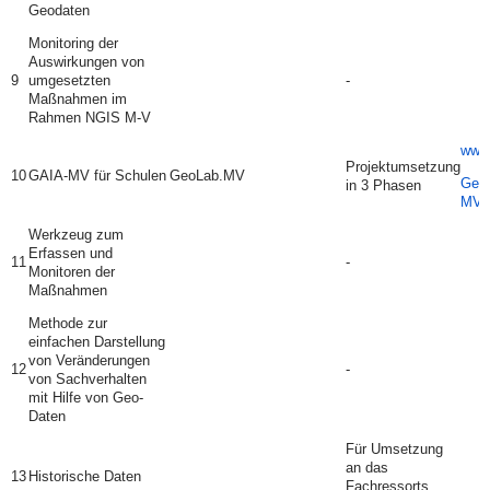
Geodaten
Monitoring der
Auswirkungen von
9
umgesetzten
-
Maßnahmen im
Rahmen NGIS M-V
www.
Projektumsetzung
10
GAIA-MV für Schulen
GeoLab.MV
GeoL
in 3 Phasen
MV -
Werkzeug zum
Erfassen und
11
-
Monitoren der
Maßnahmen
Methode zur
einfachen Darstellung
von Veränderungen
12
-
von Sachverhalten
mit Hilfe von Geo-
Daten
Für Umsetzung
an das
13
Historische Daten
Fachressorts