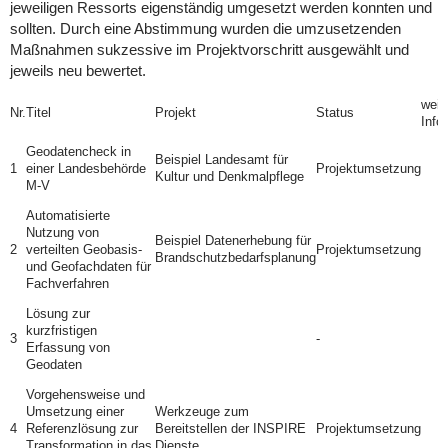
jeweiligen Ressorts eigenständig umgesetzt werden konnten und
sollten. Durch eine Abstimmung wurden die umzusetzenden
Maßnahmen sukzessive im Projektvorschritt ausgewählt und
jeweils neu bewertet.
weit
Nr.
Titel
Projekt
Status
Info
Geodatencheck in
Beispiel Landesamt für
1
einer Landesbehörde
Projektumsetzung
Kultur und Denkmalpflege
M-V
Automatisierte
Nutzung von
Beispiel Datenerhebung für
2
verteilten Geobasis-
Projektumsetzung
Brandschutzbedarfsplanung
und
Geofachdaten für
Fachverfahren
Lösung zur
kurzfristigen
3
-
Erfassung von
Geodaten
Vorgehensweise und
Umsetzung einer
Werkzeuge zum
4
Referenzlösung zur
Bereitstellen der INSPIRE
Projektumsetzung
Transformation in das
Dienste