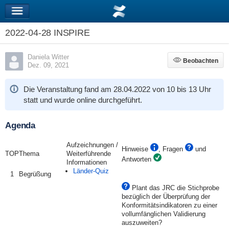
2022-04-28 INSPIRE
Daniela Witter
Beobachten
Beobachten
Dez. 09, 2021
Die Veranstaltung fand am
28.04.2022
von
10 bis 13 Uhr
statt und wurde online durchgeführt.
Agenda
Aufzeichnungen /
Hinweise
, Fragen
und
TOP
Thema
Weiterführende
Antworten
Informationen
Länder-Quiz
1
Begrüßung
Plant das JRC die Stichprobe
bezüglich der Überprüfung der
Konformitätsindikatoren zu einer
vollumfänglichen Validierung
auszuweiten?