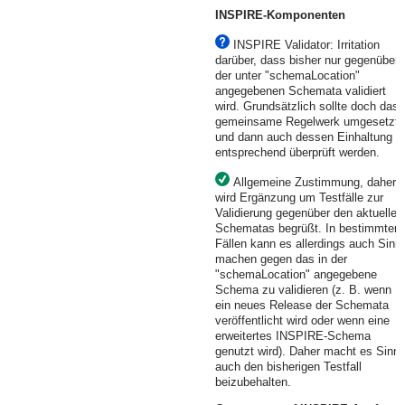
INSPIRE-Komponenten
INSPIRE Validator: Irritation
darüber, dass bisher nur gegenüber
der unter "schemaLocation"
angegebenen Schemata validiert
wird. Grundsätzlich sollte doch das
gemeinsame Regelwerk umgesetzt
und dann auch dessen Einhaltung
entsprechend überprüft werden.
Allgemeine Zustimmung, daher
wird Ergänzung um Testfälle zur
Validierung gegenüber den aktuellen
Schematas begrüßt. In bestimmten
Fällen kann es allerdings auch Sinn
machen gegen das in der
"schemaLocation" angegebene
Schema zu validieren (z. B. wenn
ein neues Release der Schemata
veröffentlicht wird oder wenn eine
erweitertes INSPIRE-Schema
genutzt wird). Daher macht es Sinn
auch den bisherigen Testfall
beizubehalten.