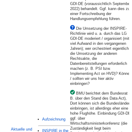
GDI-DE (voraussichtlich September
2022) behandelt. Ggf. kann dies zu
einer Fortschreibung der
Handlungsempfehlung führen.
Die Umsetzung der INSPIRE-
Richtlinie wird u. a. durch das LG
GDI-DE moderiert / organisiert (mit
viel Aufwand in den vergangenen
Jahren); wer orchestriert eigentlich
die Umsetzung der anderen
Rechtsakte, die
Datenbereitstellungen erforderlich
machen (z. B. PSI bzw.
Implementing Act on HVD)? Können
/ sollten wir uns hier aktiv
einbringen?
BMU berichtet dem Bundesrat (z
B. über den Stand des Data Act),
Dort können sich die Bundesländer
einbringen, ist allerdings eher eine
hohe Flughöhe. Einbindung GDI-DE
ggf. über
Aufzeichnung
Wirtschaftsministerkonferenz (die
Zuständigkeit liegt beim
Aktuelle und
INSPIRE in the