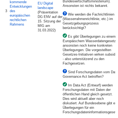
Bundeswirtschaftsministerium).
kommende
EU Digital
Ansonsten ist nichts bekannt.
Entwicklungen
landscape
3
des
(Präsentation
Wie werden die Fachrichtlinien
europäischen
DG ENV auf der
(Wasserrahmenrichtlinie, etc.) im
rechtlichen
15. Sitzung der
Gesetzgebungsprozess
Rahmens
MIG am
berücksichtigt?
31.03.2022)
Es gibt Überlegungen zu einem
Europäischem Wasserdatengesetz,
ansonsten noch keine konkreten
Überlegungen. Die vorgestellten
Gesetzes-Initiativen wirken subsidiä
- also unterstützend zu den
Fachgesetzen.
Sind Forschungsdaten vom Data
Governance Act betroffen?
Im Data Act (Entwurf) werden
Forschungsdaten mit Daten der
öffentlichen Hand gleich gesetzt.
Dies wird aktuell aber noch
diskutiert. Auf Bundesebene gibt es
Überlegungen für ein
Forschungsdateninformationsgesetz