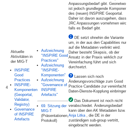
Anpassungsbedarf gibt. Geonetwork
ist jedoch grundlegende Komponent
des (neuen) INSPIRE Geoportal.
Daher ist davon auszugehen, dass
JRC Anpassungen vornehmen wird,
falls es Bedarf gibt.
DE setzt ohnehin die Variante
um, in der aus den Capabilities nur
auf die Metadaten verlinkt wird.
Aufzeichnung
Aktuelle
Daher besteht Skepsis, ob der
"INSPIRE Good
Aktivitäten in
Ansatz in der Praxis wirklich zur
Practices"
der MIG-T
Vereinfachung führt und sich
Aufzeichnung
durchsetzt.
INSPIRE
"INSPIRE-
Good
Komponenten"
Lassen sich noch
Practices
Aufzeichnung
Änderungsvorschläge zum Good
INSPIRE-
"Governance of
Practice Candidate zur vereinfachte
4
Komponenten
INSPIRE
Daten-Dienste-Kopplung einbringen?
(Geoportal,
Artefacts"
Validator,
Das Dokument ist noch nicht
Registry)
verabschiedet. Änderungsbedarf
69. Sitzung der
Governance
kann über den AK Metadaten bzw.
MIG-T
of INSPIRE
Anja Litka
, die DE in der
(Präsentationen,
Artefacts
zuständigen sub-group vertritt,
Protokoll)
eingebracht werden.