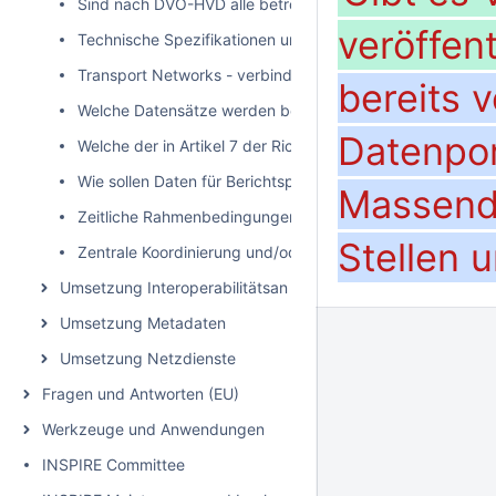
Sind nach DVO-HVD alle betroffenen Datensätze bereitzustel
veröffen
Technische Spezifikationen und/oder Standards für APIs
Transport Networks - verbindlichere Vorgaben zur Bereit
bereits 
Welche Datensätze werden bei „Umweltbereich | Rechtsak
Datenpor
Welche der in Artikel 7 der Richtlinie 2003/4/EG aufgefüh
Wie sollen Daten für Berichtspflichten durch die Länder
Massend
Zeitliche Rahmenbedingungen seitens des Bundes
Stellen
Zentrale Koordinierung und/oder zentrale technische Berei
Umsetzung Interoperabilitätsanforderungen
Umsetzung Metadaten
Umsetzung Netzdienste
Fragen und Antworten (EU)
Werkzeuge und Anwendungen
INSPIRE Committee