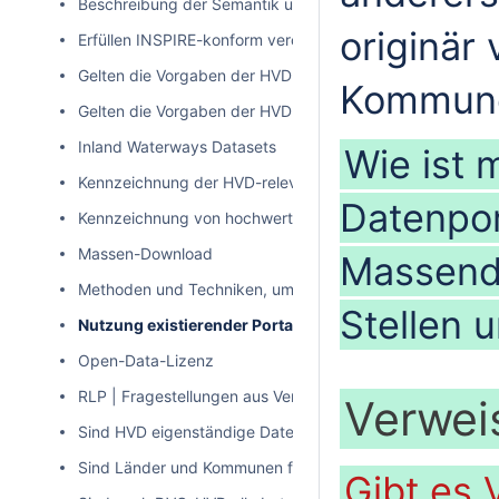
Beschreibung der Semantik und Struktur der Datensätze
originär
Erfüllen INSPIRE-konform veröffentlichte Daten die Anf
Gelten die Vorgaben der HVD-VO auch für "as-is" INSPIR
Kommune
Gelten die Vorgaben der HVD-VO auch für Zeitreihendate
Inland Waterways Datasets
Wie ist 
Kennzeichnung der HVD-relevanten Daten in Metadaten
Datenpor
Kennzeichnung von hochwertigen Datensätzen
Massen-Download
Massend
Methoden und Techniken, um die Veröffentlichung perso
Stellen
Nutzung existierender Portale
Open-Data-Lizenz
RLP | Fragestellungen aus Verantwortungsbereich der Na
Verwei
Sind HVD eigenständige Datensätze mit eigener Metada
Sind Länder und Kommunen für alle thematischen Katego
Gibt es 