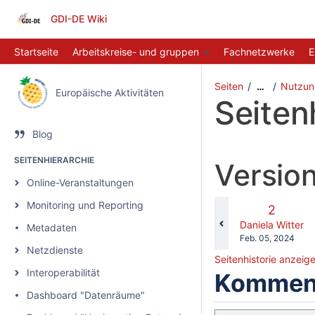
GDI-DE Wiki
Startseite
Arbeitskreise- und gruppen
Fachnetzwerke
E
Seiten
Nutzung
…
Europäische Aktivitäten
Seiten
Blog
SEITENHIERARCHIE
Version
Online-Veranstaltungen
Monitoring und Reporting
Alte
2
Version
changes.mady.b
Daniela Witter
Metadaten
Gespeichert
Feb. 05, 2024
Netzdienste
am
Seitenhistorie anzeig
Interoperabilität
Komment
Dashboard "Datenräume"