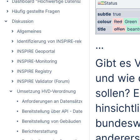
Dashboard "Hochwertige Datensätze" (HVD)
Status
Häufig gestellte Fragen
subtle
true
Diskussion
colour
Red
Green
title
offen
beant
Allgemeines
Identifizierung von INSPIRE-relevanten Geodatensätzen
...
INSPIRE Geoportal
Gibt es 
INSPIRE-Monitoring
INSPIRE Registry
und wie 
INSPIRE Validator (Forum)
sollen? E
Umsetzung HVD-Verordnung
Anforderungen an Datensätze (Format, Abdeckung, Maßs
hinsicht
Bereitstellung über API - Datenaufbereitung und Vermei
bundeswe
Bereitstellung von Gebäuden und Flurstücken in der verf
Berichterstattung
anderers