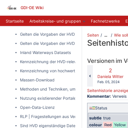
Berichterstattung
GDI-DE Wiki
Beschreibung der Semantik und Struktur der Datensätze
Startseite
Arbeitskreise- und gruppen
Fachnetzwerke
E
Erfüllen INSPIRE-konform veröffentlichte Daten die Anf
Gelten die Vorgaben der HVD-VO auch für "as-is" INSPIR
Seiten
Wie sol
…
Seitenhisto
Gelten die Vorgaben der HVD-VO auch für Zeitreihendate
Inland Waterways Datasets
Versionen im V
Kennzeichnung der HVD-relevanten Daten in Metadaten
Alte
2
Kennzeichnung von hochwertigen Datensätzen
Version
changes.mady.b
Daniela Witter
Massen-Download
Gespeichert
Feb. 05, 2024
am
Methoden und Techniken, um die Veröffentlichung perso
Seitenhistorie anzeig
Kommentar:
Verweis 
Nutzung existierender Portale
Open-Data-Lizenz
Status
RLP | Fragestellungen aus Verantwortungsbereich der Na
subtle
true
colour
Red
Yellow
Sind HVD eigenständige Datensätze mit eigener Metada