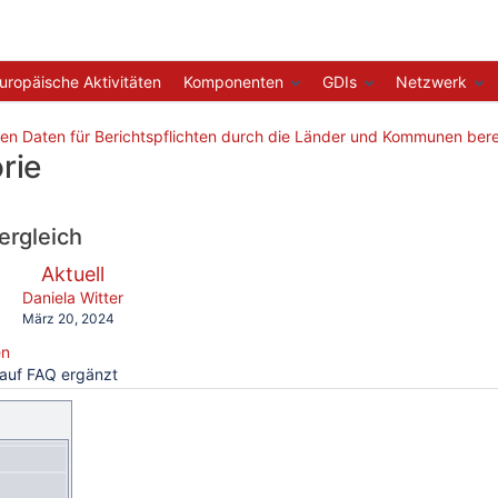
 in den Metadaten
uropäische Aktivitäten
Komponenten
GDIs
Netzwerk
orderungen der HVD-VO?
E-Daten?
len Daten für Berichtspflichten durch die Länder und Kommunen bere
rie
n?
ergleich
verglichen
Neue
Aktuell
mit
Version
y.user
changes.mady.by.user
Daniela Witter
Gespeichert
März 20, 2024
am
nenbezogener Daten zu ermöglichen
en
auf FAQ ergänzt
turschutzverwaltung
tenbeschreibung