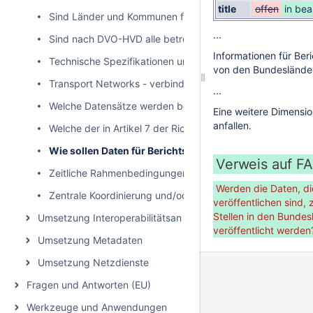
title
offen
in bea
Sind Länder und Kommunen für alle thematischen Katego
...
Sind nach DVO-HVD alle betroffenen Datensätze bereitzustel
Informationen für Ber
Technische Spezifikationen und/oder Standards für APIs
von den Bundesländer
Transport Networks - verbindlichere Vorgaben zur Bereit
...
Welche Datensätze werden bei „Umweltbereich | Rechtsak
Eine weitere Dimensio
anfallen.
Welche der in Artikel 7 der Richtlinie 2003/4/EG aufgefüh
Wie sollen Daten für Berichtspflichten durch die Länd
Verweis auf F
Zeitliche Rahmenbedingungen seitens des Bundes
Werden die Daten, d
Zentrale Koordinierung und/oder zentrale technische Berei
veröffentlichen sind
Stellen in den Bunde
Umsetzung Interoperabilitätsanforderungen
veröffentlicht werden
Umsetzung Metadaten
Umsetzung Netzdienste
Fragen und Antworten (EU)
Werkzeuge und Anwendungen