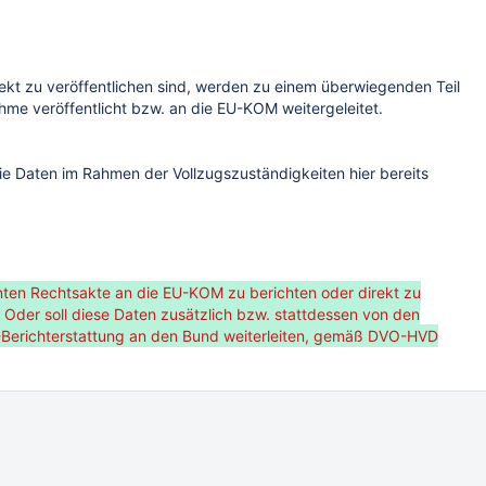
när und/oder transformiert. Bereitstellung lokal und/oder national
rekt zu veröffentlichen sind, werden zu einem überwiegenden Teil
me veröffentlicht bzw. an die EU-KOM weitergeleitet.
die Daten im Rahmen der Vollzugszuständigkeiten hier bereits
ten Rechtsakte an die EU-KOM zu berichten oder direkt zu
Oder soll diese Daten zusätzlich bzw. stattdessen von den
U-Berichterstattung an den Bund weiterleiten, gemäß DVO-HVD