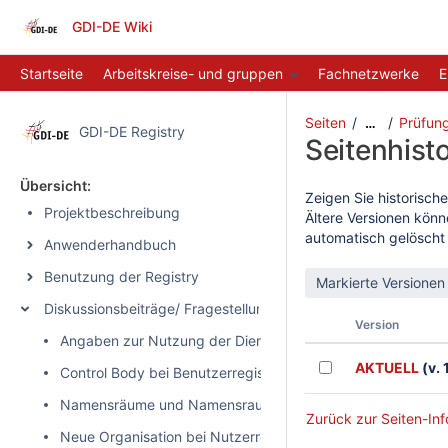
GDI-DE Wiki
Startseite
Arbeitskreise- und gruppen
Fachnetzwerke
E
Seiten
Prüfung
…
GDI-DE Registry
Seitenhisto
Übersicht:
Zeigen Sie historische
Projektbeschreibung
Ältere Versionen könn
automatisch gelöscht
Anwenderhandbuch
Benutzung der Registry
Diskussionsbeiträge/ Fragestellungen
Version
Angaben zur Nutzung der Dienste
AKTUELL
(v. 
Control Body bei Benutzerregistrierung
Namensräume und Namensraum-Register der GDI-DE Regi
Zurück zur Seiten-Inf
Neue Organisation bei Nutzerregistrierung