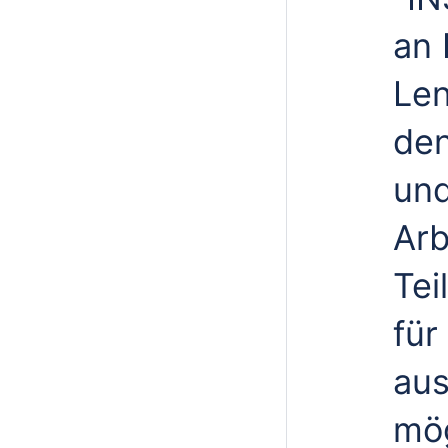
an 
Le
den
und
Arb
Tei
für
au
mög