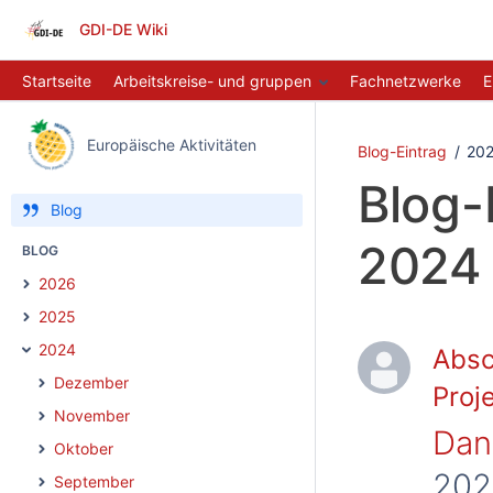
GDI-DE Wiki
Startseite
Arbeitskreise- und gruppen
Fachnetzwerke
E
Europäische Aktivitäten
Blog-Eintrag
20
Blog-
Blog
2024
BLOG
2026
2025
2024
Absc
Dezember
Proj
November
Dani
Oktober
202
September