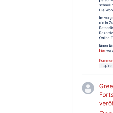
schnell 
Die Wor
Im verg
die in 
Ratspräs
Rekordz
Online-
Einen E
hier
ver
Kommen
inspire
Gree
Fort
veröf