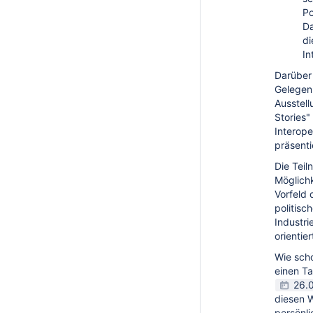
Po
Da
di
In
Darüber 
Gelegen
Ausstel
Stories"
Interope
präsenti
Die Tei
Möglich
Vorfeld 
politis
Industri
orientie
Wie scho
einen Ta
26.
diesen 
persönli