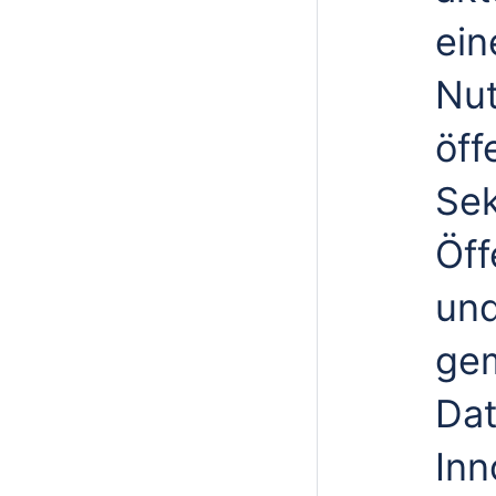
ein
Nut
öff
Sek
Öff
und
ge
Dat
Inn