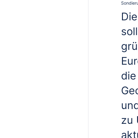
Sondier
Die
sol
grü
Eur
die
Geo
und
zu 
akt