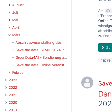
August
Am
Juli
("Prepar
Mai
Online-T
wichtigs
April
abschlie
März
zu finde
Abschlussveranstaltung des GREAT-Projektes am 23.04.2024
Zur
Save the date: SEMIC 2024 in Brüssel
GreenData4All - Sondierung zur Fortschreibung der INSPIRE-Richtlinie veröffentlicht
inspire
Save the date: Online-Veranstaltung "INSPIRE" am 02.05.2024
Februar
2023
Save
2022
Dani
2021
202
2020
2019