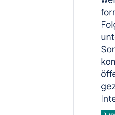
for
Fol
unt
Son
ko
öff
gez
Int
Gree