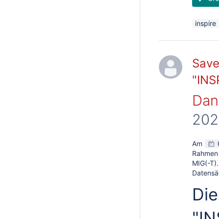
inspire
Save
"INS
Dani
202
Am
Rahmen 
MIG(-T)
Datensä
Die
"IN