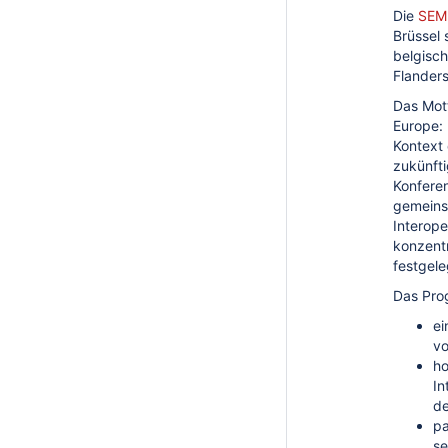
Die
SEM
Brüssel 
belgisch
Flanders
Das Mott
Europe: 
Kontext
zukünfti
Konferen
gemeins
Interope
konzentr
festgele
Das Pro
ei
vo
ho
In
de
pa
se