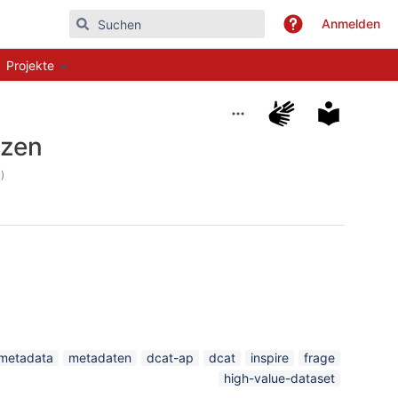
Anmelden
Projekte
tzen
)
metadata
metadaten
dcat-ap
dcat
inspire
frage
high-value-dataset