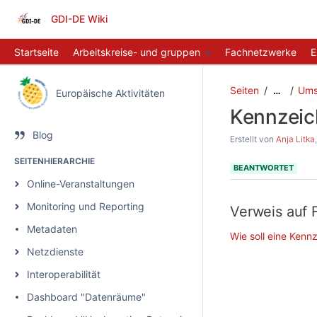
GDI-DE Wiki
Startseite
Arbeitskreise- und gruppen
Fachnetzwerke
E
Seiten
Ums
…
Europäische Aktivitäten
Kennzeic
Blog
Erstellt von
Anja Litka
SEITENHIERARCHIE
BEANTWORTET
Online-Veranstaltungen
Monitoring und Reporting
Verweis auf 
Metadaten
Wie soll eine Ken
Netzdienste
Interoperabilität
Dashboard "Datenräume"