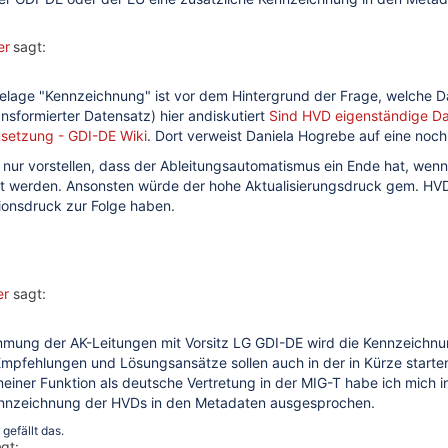
er
sagt:
lage "Kennzeichnung" ist vor dem Hintergrund der Frage, welche Dat
nsformierter Datensatz) hier andiskutiert
Sind HVD eigenständige Da
etzung - GDI-DE Wiki
. Dort verweist Daniela Hogrebe auf eine no
r nur vorstellen, dass der Ableitungsautomatismus ein Ende hat, we
llt werden. Ansonsten würde der hohe Aktualisierungsdruck gem. HVD
ionsdruck zur Folge haben.
er
sagt:
mung der AK-Leitungen mit Vorsitz LG GDI-DE wird die Kennzeichn
Empfehlungen und Lösungsansätze sollen auch in der in Kürze start
meiner Funktion als deutsche Vertretung in der MIG-T habe ich mich 
nnzeichnung der HVDs in den Metadaten ausgesprochen.
gefällt das.
gt: