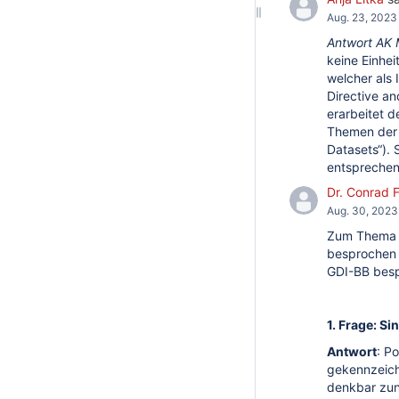
Aug. 23, 2023
Antwort AK
keine Einhei
welcher als 
Directive a
erarbeitet d
Themen der 
Datasets“). 
entsprechen
Dr. Conrad 
Aug. 30, 2023
Zum Thema H
besprochen 
GDI-BB besp
1. Frage: S
Antwort
: P
gekennzeich
denkbar zun