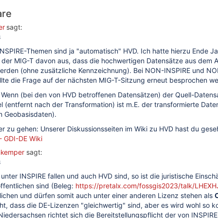
are
er
sagt:
3
INSPIRE-Themen sind ja "automatisch" HVD. Ich hatte hierzu Ende Ja
 der MIG-T davon aus, dass die hochwertigen Datensätze aus dem Ann
werden (ohne zusätzliche Kennzeichnung). Bei NON-INSPIRE und NON-
llte die Frage auf der nächsten MIG-T-Sitzung erneut besprochen we
Wenn (bei den von HVD betroffenen Datensätzen) der Quell-Datensatz (
el (entfernt nach der Transformation) ist m.E. der transformierte Da
n Geobasisdaten).
er zu gehen: Unserer Diskussionsseiten im Wiki zu HVD hast du ges
 GDI-DE Wiki
nkemper
sagt:
tab)
3
dung redundanter Datenhaltung?
nter INSPIRE fallen und auch HVD sind, so ist die juristische Einsc
fentlichen sind (Beleg:
https://pretalx.com/fossgis2023/talk/LHEXH
ügbaren räumlichen Auflösung
lichen und dürfen somit auch unter einer anderen Lizenz stehen als
cht, dass die DE-Lizenzen "gleichwertig" sind, aber es wird wohl s
 Niedersachsen richtet sich die Bereitstellungspflicht der von INSPI