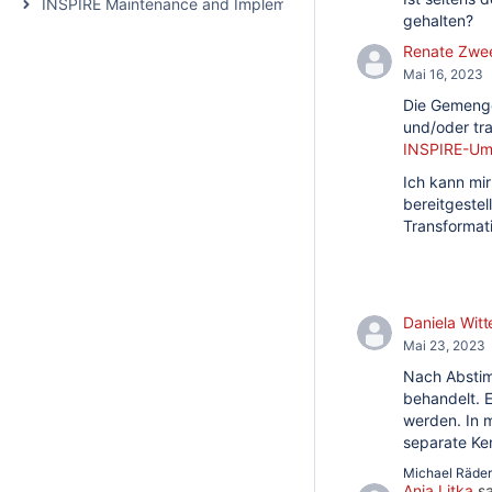
INSPIRE Maintenance and Implementation
gehalten?
Renate Zwe
Mai 16, 2023
Die Gemenge
und/oder tra
INSPIRE-Ums
Ich kann mi
bereitgeste
Transformat
Daniela Witt
Mai 23, 2023
Nach Abstim
behandelt. 
werden. In 
separate Ke
Michael Räder
Anja Litka
sa