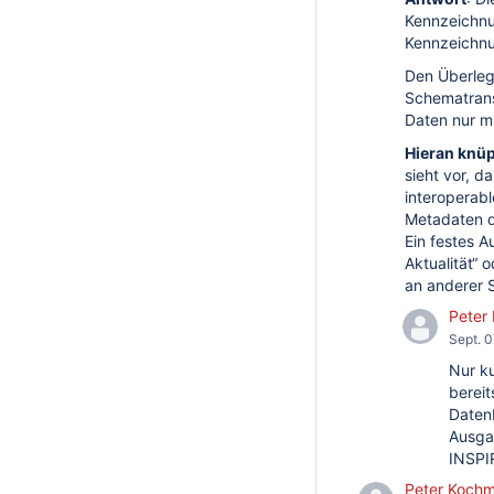
Kennzeichnun
Kennzeichnu
Den Überlegu
Schematransf
Daten nur m
Hieran knüp
sieht vor, d
interoperabl
Metadaten d
Ein festes A
Aktualität“ 
an anderer S
Peter
Sept. 0
Nur ku
berei
Datenb
Ausgan
INSPIR
Peter Koch