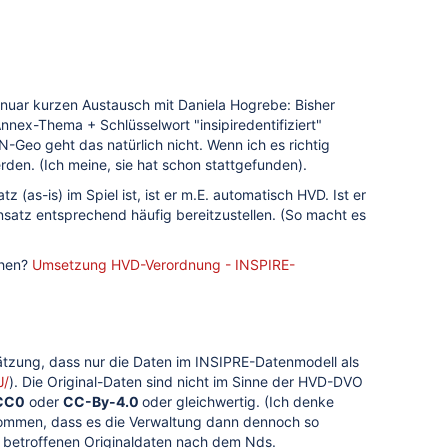
nuar kurzen Austausch mit Daniela Hogrebe: Bisher
ex-Thema + Schlüsselwort "insipiredentifiziert"
Geo geht das natürlich nicht. Wenn ich es richtig
rden. (Ich meine, sie hat schon stattgefunden).
as-is) im Spiel ist, ist er m.E. automatisch HVD. Ist er
tensatz entsprechend häufig bereitzustellen. (So macht es
ehen?
Umsetzung HVD-Verordnung - INSPIRE-
hätzung, dass nur die Daten im INSIPRE-Datenmodell als
J/
). Die Original-Daten sind nicht im Sinne der HVD-DVO
CC0
oder
CC-By-4.0
oder gleichwertig. (Ich denke
o kommen, dass es die Verwaltung dann dennoch so
RE betroffenen Originaldaten nach dem Nds.