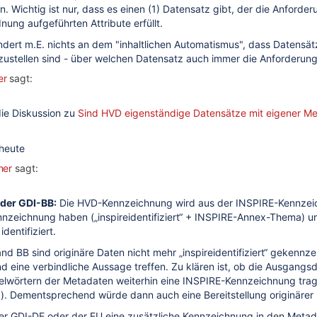
len oder ist jeweils ein Datensatz ausreichend: Bereitstellung origi
. Wichtig ist nur, dass es einen (1) Datensatz gibt, der die Anforder
nung aufgeführten Attribute erfüllt.
ndert m.E. nichts an dem "inhaltlichen Automatismus", dass Datens
stellung von Verkehrsnetzinformationen
zustellen sind - über welchen Datensatz auch immer die Anforderunge
te zur Festlegung der Schlüsselvariablen“ angesprochen?
er
sagt:
rten Daten fallen unter die HVD-VO?
die Diskussion zu
Sind HVD eigenständige Datensätze mit eigener 
 und Kommunen bereitgestellt werden?
 heute
tstellung
ner
sagt:
 der GDI-BB:
Die HVD-Kennzeichnung wird aus der INSPIRE-Kennzeich
nzeichnung haben („inspireidentifiziert“ + INSPIRE-Annex-Thema) un
entifiziert.
nd BB sind originäre Daten nicht mehr „inspireidentifiziert“ gekennzeic
 eine verbindliche Aussage treffen. Zu klären ist, ob die Ausgangs
elwörtern der Metadaten weiterhin eine INSPIRE-Kennzeichnung tragen
. Dementsprechend würde dann auch eine Bereitstellung originäre
der GDI-DE oder der EU eine zusätzliche Kennzeichnung in den Metad