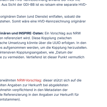
. Aus Sicht der GDI-BB ist es ratsam eine separate HVD-
riginären Daten (und Dienste) entfallen, sobald die
itstehen. Somit wäre eine HVD-Kennzeichnung originärer
inären und INSPIRE-Daten:
Ein Vorschlag aus NRW
ten referenziert wird. Diese Kopplung zwischen
hnische Umsetzung könnte über die UUID erfolgen. In den
es aufgenommen werden, um die Kopplung herzustellen.
egeintensiven Kopplungsangaben, wie „Datum der
 zu vermeiden. Vertiefend ist dieser Punkt vermutlich
m erwähnten
NRW-Vorschlag
: dieser stützt sich auf die
lten Angaben zur Herkunft bei abgeleiteten
ohnehin verpflichtend in den Metadaten der
le Referenzierung in den Angaben zur Herkunft für
g entstammen).