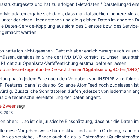
 in den Metadaten
rastrukturgesetz und hat zu erfolgen (Metadaten / Darstellungsdiens
orderungen der HVD-VO?
en-Metadaten ergäbe sich dann, dass man tatsächlich mehrere Metad
 unter der einen Lizenz stehen und die gleichen Daten im anderen D
E-Daten?
ie Daten-Service-Kopplung aus sicht des Dienstes bzw. des Service
n?
t gemacht werden.
on hatte ich nicht gesehen. Geht mir aber ehrlich gesagt auch zu sehr in
üssen, damit es im Sinne der HVD-DVO korrekt ist. Unser Haus steht
 Pflicht zur OpenData-Veröffentlichung erstmal befreien lassen
w.bundesnetzagentur.de/DE/Fachthemen/Digitalisierung/Daten/DNG/s
ellung hat in jedem Falle nach den Vorgaben von INSPIRE zu erfolge
nenbezogener Daten zu ermöglichen
 Features, dann ist das so. So lange AtomFeed noch zugelassen ist, 
würdig. Zusätzliche Schnittstellen dürfen jederzeit von jedermann a
s die technische Bereitstellung der Daten angeht.
e Zweer
sagt:
turschutzverwaltung
3, 2023
tenbeschreibung
von oben: ...
so ist die juristische Einschätzung, dass nur die Daten 
rien der Hochwertigen Datensätze (HVD) zuständig?
lte diese Vorgehensweise für denkbar und auch in Ordnung, kann da
 ich es verstehe, können auch die as-is-Datensätze (Quelldatensätze