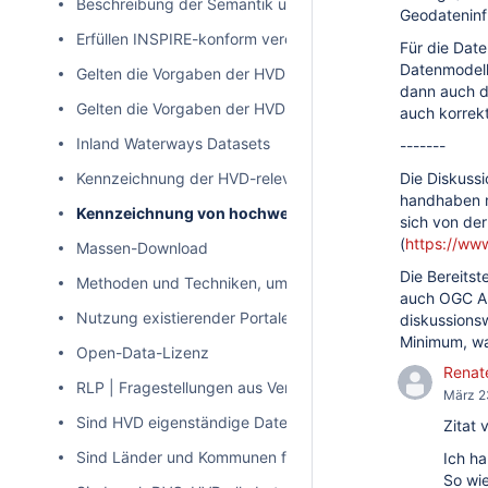
Beschreibung der Semantik und Struktur der Datensätze
Geodateninf
Erfüllen INSPIRE-konform veröffentlichte Daten die Anf
Für die Dat
Datenmodell
Gelten die Vorgaben der HVD-VO auch für "as-is" INSPIR
dann auch d
Gelten die Vorgaben der HVD-VO auch für Zeitreihendate
auch korrek
Inland Waterways Datasets
-------
Kennzeichnung der HVD-relevanten Daten in Metadaten
Die Diskussi
handhaben m
Kennzeichnung von hochwertigen Datensätzen
sich von der
(
https://ww
Massen-Download
Die Bereitst
Methoden und Techniken, um die Veröffentlichung perso
auch OGC API
Nutzung existierender Portale
diskussions
Minimum, wa
Open-Data-Lizenz
Renat
RLP | Fragestellungen aus Verantwortungsbereich der Na
März 2
Sind HVD eigenständige Datensätze mit eigener Metada
Zitat 
Sind Länder und Kommunen für alle thematischen Katego
Ich ha
So wie