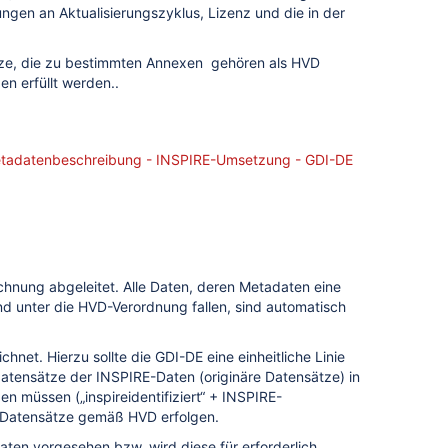
när und/oder transformiert. Bereitstellung lokal und/oder national
ungen an Aktualisierungszyklus, Lizenz und die in der
ätze, die zu bestimmten Annexen gehören als HVD
n erfüllt werden..
Metadatenbeschreibung - INSPIRE-Umsetzung - GDI-DE
nung abgeleitet. Alle Daten, deren Metadaten eine
d unter die HVD-Verordnung fallen, sind automatisch
hnet. Hierzu sollte die GDI-DE eine einheitliche Linie
datensätze der INSPIRE-Daten (originäre Datensätze) in
 müssen („inspireidentifiziert“ + INSPIRE-
r Datensätze gemäß HVD erfolgen.
aten vorgesehen bzw. wird diese für erforderlich