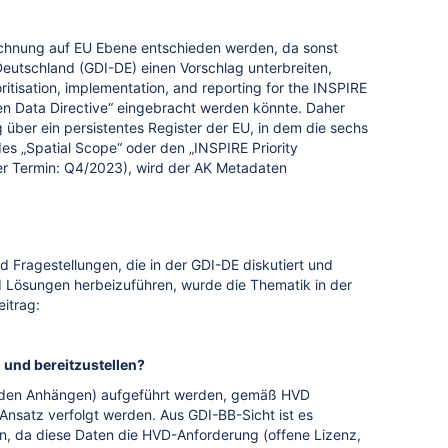
ichnung auf EU Ebene entschieden werden, da sonst
Deutschland (GDI-DE) einen Vorschlag unterbreiten,
ritisation, implementation, and reporting for the INSPIRE
en Data Directive“ eingebracht werden könnte. Daher
über ein persistentes Register der EU, in dem die sechs
s „Spatial Scope“ oder den „INSPIRE Priority
rter Termin: Q4/2023), wird der AK Metadaten
Fragestellungen, die in der GDI-DE diskutiert und
d Lösungen herbeizuführen, wurde die Thematik in der
itrag:
n
und bereitzustellen?
 in den Anhängen) aufgeführt werden, gemäß HVD
nsatz verfolgt werden. Aus GDI-BB-Sicht ist es
n, da diese Daten die HVD-Anforderung (offene Lizenz,