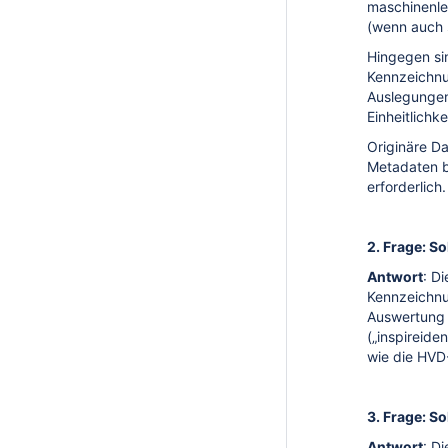
maschinenles
(wenn auch 
Hingegen si
Kennzeichnu
Auslegungen
Einheitlichk
Originäre Da
Metadaten b
erforderlich.
2. Frage: S
Antwort
: D
Kennzeichnu
Auswertung 
(„inspireide
wie die HVD-
3. Frage: S
Antwort
: D