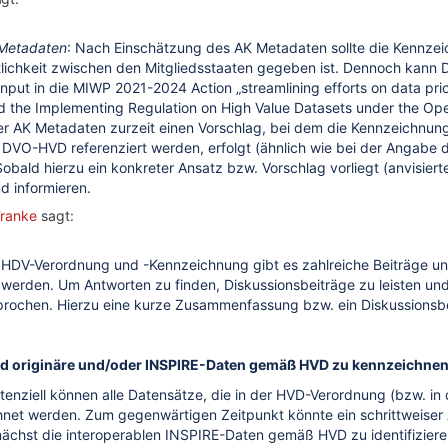
 Metadaten
: Nach Einschätzung des AK Metadaten sollte die Kennze
tlichkeit zwischen den Mitgliedsstaaten gegeben ist. Dennoch kann 
Input in die MIWP 2021-2024 Action „streamlining efforts on data prio
nd the Implementing Regulation on High Value Datasets under the Op
er AK Metadaten zurzeit einen Vorschlag, bei dem die Kennzeichnung 
DVO-HVD referenziert werden, erfolgt (ähnlich wie bei der Angabe de
Sobald hierzu ein konkreter Ansatz bzw. Vorschlag vorliegt (anvisie
d informieren.
Franke
sagt:
DV-Verordnung und -Kennzeichnung gibt es zahlreiche Beiträge und 
werden. Um Antworten zu finden, Diskussionsbeiträge zu leisten un
rochen. Hierzu eine kurze Zusammenfassung bzw. ein Diskussionsbe
ind originäre und/oder INSPIRE-Daten gemäß HVD zu kennzeichne
otenziell können alle Datensätze, die in der HVD-Verordnung (bzw.
net werden. Zum gegenwärtigen Zeitpunkt könnte ein schrittweiser A
ächst die interoperablen INSPIRE-Daten gemäß HVD zu identifiziere