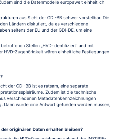
 Zudem sind die Datenmodelle europaweit einheitlich
ukturen aus Sicht der GDI-BB schwer vorstellbar. Die
den Ländern diskutiert, da es verschiedene
aben seitens der EU und der GDI-DE, um eine
etroffenen Stellen „HVD-identifiziert“ und mit
er HVD-Zugehörigkeit wären einheitliche Festlegungen
n?
cht der GDI-BB ist es ratsam, eine separate
pretationsspielräume. Zudem ist die technische
e aus verschiedenen Metadatenkennzeichnungen
ällig. Dann würde eine Antwort gefunden werden müssen,
der originären Daten erhalten bleiben?
 wonach die HVD-Kennzeichnung anhand der INSPIRE-