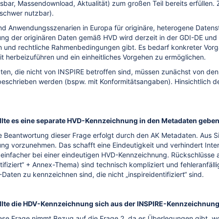
bar, Massendownload, Aktualität) zum großen Teil bereits erfüllen.
schwer nutzbar).
nd Anwendungsszenarien in Europa für originäre, heterogene Datenstr
ng der originären Daten gemäß HVD wird derzeit in der GDI-DE und 
 und rechtliche Rahmenbedingungen gibt. Es bedarf konkreter Vorg
eit herbeizuführen und ein einheitliches Vorgehen zu ermöglichen.
ten, die nicht von INSPIRE betroffen sind, müssen zunächst von den b
eschrieben werden (bspw. mit Konformitätsangaben). Hinsichtlich d
ollte es eine separate HVD-Kennzeichnung in den Metadaten gebe
ie Beantwortung dieser Frage erfolgt durch den AK Metadaten. Aus Si
ng vorzunehmen. Das schafft eine Eindeutigkeit und verhindert Inter
einfacher bei einer eindeutigen HVD-Kennzeichnung. Rückschlüss
ntifiziert“ + Annex-Thema) sind technisch kompliziert und fehleranf
Daten zu kennzeichnen sind, die nicht „inspireidentifiziert“ sind.
ollte die HDV-Kennzeichnung sich aus der INSPIRE-Kennzeichnung 
iese Frage nimmt Bezug auf die Frage 2, da es Überlegungen gibt,