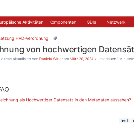
uropäische Aktivitäten
Komponenten
GDIs
Netzwerk
etzung HVD-Verordnung
hnung von hochwertigen Datensä
, zuletzt aktualisiert von
Daniela Witter
am
März 20, 2024
Lesedauer: 1 Minute(n
FAQ
nzeichnung als Hochwertiger Datensatz in den Metadaten aussehen?
hvd