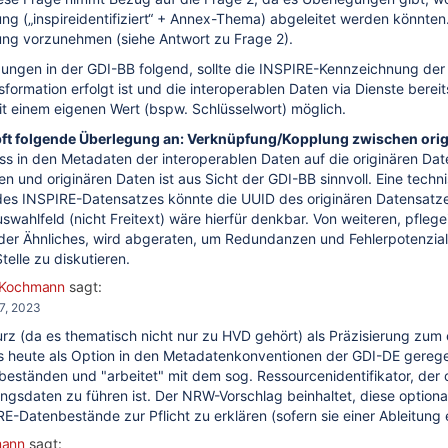
g („inspireidentifiziert“ + Annex-Thema) abgeleitet werden könnten
ng vorzunehmen (siehe Antwort zu Frage 2).
ngen in der GDI-BB folgend, sollte die INSPIRE-Kennzeichnung der o
ormation erfolgt ist und die interoperablen Daten via Dienste bere
it einem eigenen Wert (bspw. Schlüsselwort) möglich.
ft folgende Überlegung an: Verknüpfung/Kopplung zwischen orig
ass in den Metadaten der interoperablen Daten auf die originären Da
en und originären Daten ist aus Sicht der GDI-BB sinnvoll. Eine tec
es INSPIRE-Datensatzes könnte die UUID des originären Datensatz
uswahlfeld (nicht Freitext) wäre hierfür denkbar. Von weiteren, pfl
oder Ähnliches, wird abgeraten, um Redundanzen und Fehlerpotenziale
telle zu diskutieren.
 Kochmann
sagt:
7, 2023
rz (da es thematisch nicht nur zu HVD gehört) als Präzisierung zu
ts heute als Option in den Metadatenkonventionen der GDI-DE gerege
eständen und "arbeitet" mit dem sog. Ressourcenidentifikator, der 
gsdaten zu führen ist. Der NRW-Vorschlag beinhaltet, diese optiona
E-Datenbestände zur Pflicht zu erklären (sofern sie einer Ableitun
mann
sagt: