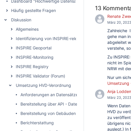
Dashboard "Hochwertige Datensätze" (HVD)
13 Komment
Häufig gestellte Fragen
Renate Zwe
Diskussion
März 20, 202
Allgemeines
Zahlreiche 
gehe man in
Identifizierung von INSPIRE-relevanten Geodatensätzen
abgeleitet 
INSPIRE Geoportal
verstehe, so
Zu INSPIRE: 
INSPIRE-Monitoring
nicht im Spi
INSPIRE Registry
NRW mit de
INSPIRE Validator (Forum)
Nur um sich
Umsetzung -
Umsetzung HVD-Verordnung
Anja Lodde
Anforderungen an Datensätze (Format, Abdeckung, Maßs
März 23, 202
Bereitstellung über API - Datenaufbereitung und Vermei
Wenn Daten u
HVD zu veröf
Bereitstellung von Gebäuden und Flurstücken in der verf
zu veröffent
Berichterstattung
übrigens ni
auslegt.) In